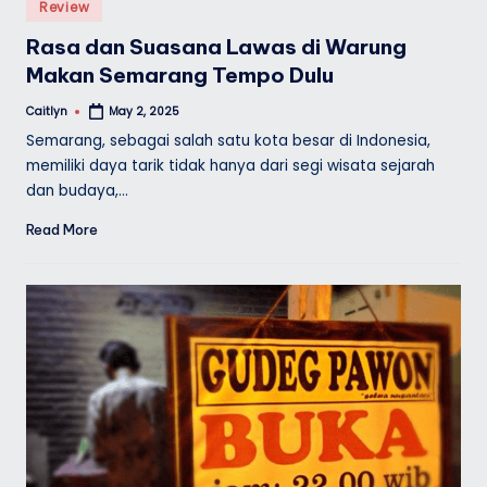
Posted
Review
in
Rasa dan Suasana Lawas di Warung
Makan Semarang Tempo Dulu
Caitlyn
May 2, 2025
Posted
by
Semarang, sebagai salah satu kota besar di Indonesia,
memiliki daya tarik tidak hanya dari segi wisata sejarah
dan budaya,…
Read More