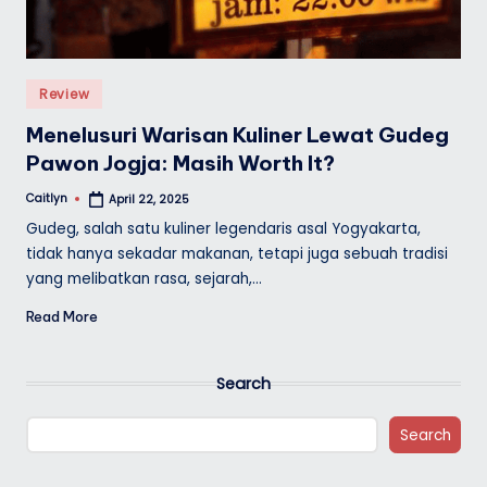
Posted
Review
in
Menelusuri Warisan Kuliner Lewat Gudeg
Pawon Jogja: Masih Worth It?
Caitlyn
April 22, 2025
Posted
by
Gudeg, salah satu kuliner legendaris asal Yogyakarta,
tidak hanya sekadar makanan, tetapi juga sebuah tradisi
yang melibatkan rasa, sejarah,…
Read More
Search
Search