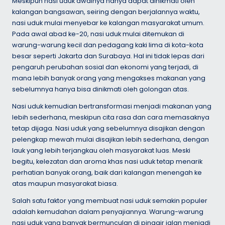
Meskipun nasi uduk awalnya hanya dapat dinikmati oleh
kalangan bangsawan, seiring dengan berjalannya waktu,
nasi uduk mulai menyebar ke kalangan masyarakat umum.
Pada awal abad ke-20, nasi uduk mulai ditemukan di
warung-warung kecil dan pedagang kaki lima di kota-kota
besar seperti Jakarta dan Surabaya. Hal ini tidak lepas dari
pengaruh perubahan sosial dan ekonomi yang terjadi, di
mana lebih banyak orang yang mengakses makanan yang
sebelumnya hanya bisa dinikmati oleh golongan atas.
Nasi uduk kemudian bertransformasi menjadi makanan yang
lebih sederhana, meskipun cita rasa dan cara memasaknya
tetap dijaga. Nasi uduk yang sebelumnya disajikan dengan
pelengkap mewah mulai disajikan lebih sederhana, dengan
lauk yang lebih terjangkau oleh masyarakat luas. Meski
begitu, kelezatan dan aroma khas nasi uduk tetap menarik
perhatian banyak orang, baik dari kalangan menengah ke
atas maupun masyarakat biasa.
Salah satu faktor yang membuat nasi uduk semakin populer
adalah kemudahan dalam penyajiannya. Warung-warung
nasi uduk yang banyak bermunculan di pinggir jalan menjadi