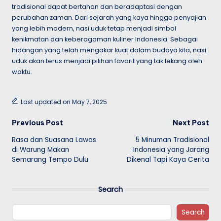
tradisional dapat bertahan dan beradaptasi dengan
perubahan zaman. Dari sejarah yang kaya hingga penyajian
yang lebih modern, nasi uduk tetap menjadi simbol
kenikmatan dan keberagaman kuliner Indonesia. Sebagai
hidangan yang telah mengakar kuat dalam budaya kita, nasi
uduk akan terus menjadi pilihan favorit yang tak lekang oleh
waktu.
Last updated on May 7, 2025
Post
Previous Post
Next Post
Rasa dan Suasana Lawas
5 Minuman Tradisional
navigation
di Warung Makan
Indonesia yang Jarang
Semarang Tempo Dulu
Dikenal Tapi Kaya Cerita
Search
Search