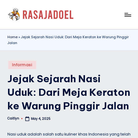
Skip
r
to
content
a
Home
»
Jejak Sejarah Nasi Uduk: Dari Meja Keraton ke Warung Pinggir
s
Jalan
a
j
Posted
Informasi
a
in
Jejak Sejarah Nasi
d
Uduk: Dari Meja Keraton
o
e
ke Warung Pinggir Jalan
l.
Caitlyn
May 4, 2025
i
Posted
by
d
Nasi uduk adalah salah satu kuliner khas Indonesia yang telah