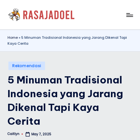
Skip
r
to
content
a
Home
»
5 Minuman Tradisional Indonesia yang Jarang Dikenal Tapi
s
Kaya Cerita
a
j
Posted
Rekomendasi
a
in
5 Minuman Tradisional
d
Indonesia yang Jarang
o
e
Dikenal Tapi Kaya
l.
Cerita
i
d
Caitlyn
May 7, 2025
Posted
by